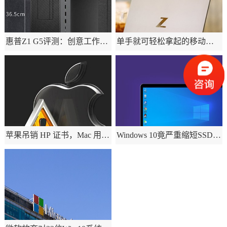
惠普Z1 G5评测：创意工作交
单手就可轻松拿起的移动工
给它 从此不加班？
作站 这才是设计师需要的工
具！
苹果吊销 HP 证书，Mac 用户
Windows 10竟严重缩短SSD寿
无法打印？附详细解决方案
命：微软终出手！